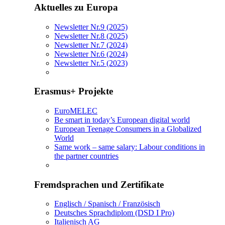
Aktuelles zu Europa
Newsletter Nr.9 (2025)
Newsletter Nr.8 (2025)
Newsletter Nr.7 (2024)
Newsletter Nr.6 (2024)
Newsletter Nr.5 (2023)
Erasmus+ Projekte
EuroMELEC
Be smart in today’s European digital world
European Teenage Consumers in a Globalized
World
Same work – same salary: Labour conditions in
the partner countries
Fremdsprachen und Zertifikate
Englisch / Spanisch / Französisch
Deutsches Sprachdiplom (DSD I Pro)
Italienisch AG