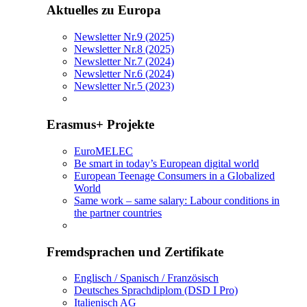
Aktuelles zu Europa
Newsletter Nr.9 (2025)
Newsletter Nr.8 (2025)
Newsletter Nr.7 (2024)
Newsletter Nr.6 (2024)
Newsletter Nr.5 (2023)
Erasmus+ Projekte
EuroMELEC
Be smart in today’s European digital world
European Teenage Consumers in a Globalized
World
Same work – same salary: Labour conditions in
the partner countries
Fremdsprachen und Zertifikate
Englisch / Spanisch / Französisch
Deutsches Sprachdiplom (DSD I Pro)
Italienisch AG