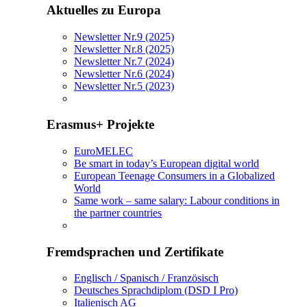
Aktuelles zu Europa
Newsletter Nr.9 (2025)
Newsletter Nr.8 (2025)
Newsletter Nr.7 (2024)
Newsletter Nr.6 (2024)
Newsletter Nr.5 (2023)
Erasmus+ Projekte
EuroMELEC
Be smart in today’s European digital world
European Teenage Consumers in a Globalized
World
Same work – same salary: Labour conditions in
the partner countries
Fremdsprachen und Zertifikate
Englisch / Spanisch / Französisch
Deutsches Sprachdiplom (DSD I Pro)
Italienisch AG