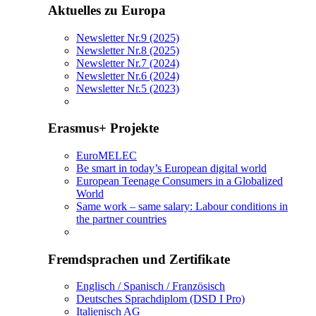
Aktuelles zu Europa
Newsletter Nr.9 (2025)
Newsletter Nr.8 (2025)
Newsletter Nr.7 (2024)
Newsletter Nr.6 (2024)
Newsletter Nr.5 (2023)
Erasmus+ Projekte
EuroMELEC
Be smart in today’s European digital world
European Teenage Consumers in a Globalized
World
Same work – same salary: Labour conditions in
the partner countries
Fremdsprachen und Zertifikate
Englisch / Spanisch / Französisch
Deutsches Sprachdiplom (DSD I Pro)
Italienisch AG