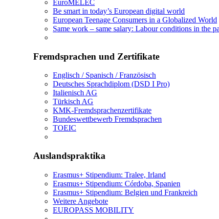
EuroMELEC
Be smart in today’s European digital world
European Teenage Consumers in a Globalized World
Same work – same salary: Labour conditions in the pa
Fremdsprachen und Zertifikate
Englisch / Spanisch / Französisch
Deutsches Sprachdiplom (DSD I Pro)
Italienisch AG
Türkisch AG
KMK-Fremdsprachenzertifikate
Bundeswettbewerb Fremdsprachen
TOEIC
Auslandspraktika
Erasmus+ Stipendium: Tralee, Irland
Erasmus+ Stipendium: Córdoba, Spanien
Erasmus+ Stipendium: Belgien und Frankreich
Weitere Angebote
EUROPASS MOBILITY