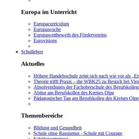
Europa im Unterricht
Europacurriculum
Europawoche
Europawettbewerb des Fördervereins
Eurovisions
Schulleben
Aktuelles
Höhere Handelsschule zeigt sich nach wie vor als „E
Theorie trifft Praxis – die WBK25 zu Besuch bei Vie
AbsolventInnen der Fachoberschule des Berufskolleg
Abitur am Berufskolleg des Kreises Olpe
Pädagogischer Tag am Berufskolleg des Kreises Olpe:
Themenbereiche
Bildung und Gesundheit
Schule ohne Rassismus - Schule mit Courage
Schülervertretung