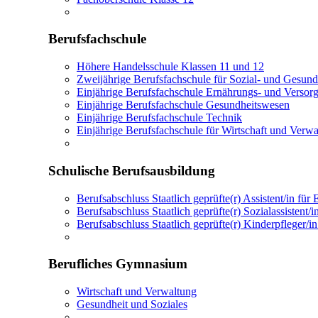
Berufsfachschule
Höhere Handelsschule Klassen 11 und 12
Zweijährige Berufsfachschule für Sozial- und Gesun
Einjährige Berufsfachschule Ernährungs- und Verso
Einjährige Berufsfachschule Gesundheitswesen
Einjährige Berufsfachschule Technik
Einjährige Berufsfachschule für Wirtschaft und Verw
Schulische Berufsausbildung
Berufsabschluss Staatlich geprüfte(r) Assistent/in f
Berufsabschluss Staatlich geprüfte(r) Sozialassistent
Berufsabschluss Staatlich geprüfte(r) Kinderpfleger/
Berufliches Gymnasium
Wirtschaft und Verwaltung
Gesundheit und Soziales