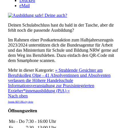
Drucken
eMail
Deinen Schulabschluss hast du bald in der Tasche, aber dir
fehlt noch die passende Ausbildung?
Im Rahmen einer Postkartenaktion zum Halbjahreszeugnis
2023/2024 unterstützen dich die Bundesagentur für Arbeit
und das Ministerium für Schule und Bildung NRW gerne auf
dem Weg ins Berufsleben. Dazu einfach den QR-Code mit
dem Smartphone scannen.
Mehr in dieser Kategorie:
« Strahlende Gesichter am
Berufskolleg Olpe - 41 Absolventinnen und Absolventen
verlassen die Höhere Handelsschule
Informationsveranstaltung zur Praxisintegrierten
Erzieher*innenausbildung (PiA) »
Nach oben
Joomla SEF URLs by Artio
Öffnungszeiten
Mo - Do
7:30 - 16:00 Uhr
Fr
7:30 - 13:00 Uhr