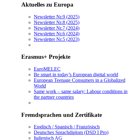
Aktuelles zu Europa
Newsletter Nr.9 (2025)
Newsletter Nr.8 (2025)
Newsletter Nr.7 (2024)
Newsletter Nr.6 (2024)
Newsletter Nr.5 (2023)
Erasmus+ Projekte
EuroMELEC
Be smart in today’s European digital world
European Teenage Consumers in a Globalized
World
Same work – same salary: Labour conditions in
the partner countries
Fremdsprachen und Zertifikate
Englisch / Spanisch / Französisch
Deutsches Sprachdiplom (DSD I Pro)
Italienisch AG