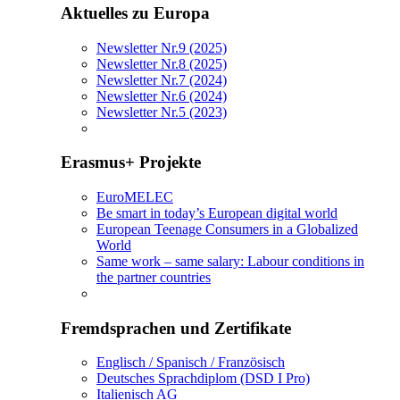
Aktuelles zu Europa
Newsletter Nr.9 (2025)
Newsletter Nr.8 (2025)
Newsletter Nr.7 (2024)
Newsletter Nr.6 (2024)
Newsletter Nr.5 (2023)
Erasmus+ Projekte
EuroMELEC
Be smart in today’s European digital world
European Teenage Consumers in a Globalized
World
Same work – same salary: Labour conditions in
the partner countries
Fremdsprachen und Zertifikate
Englisch / Spanisch / Französisch
Deutsches Sprachdiplom (DSD I Pro)
Italienisch AG